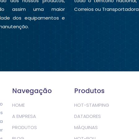
ção dos nossos produtos,
todo o território nacional,
ndo assim uma maior
Correios ou Transportadora
idade dos equipamentos e
manutenção.
Navegação
Produtos
o
HOME
HOT-STAMPING
s
A EMPRESA
DATADORES
ua
PRODUTOS
MÁQUINAS
er
es
BLOG
HOT-ROLL