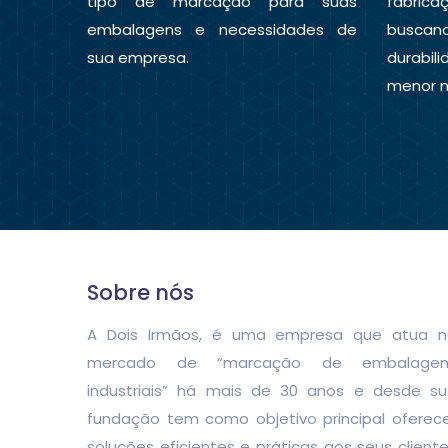
tipo de marcação para suas
fabrica
embalagens e necessidades de
busca
sua empresa.
durabil
menor 
Sobre nós
A Dois Irmãos, é uma empresa que atua n
mercado de “marcação de embalagen
industriais” há mais de 30 anos e desde s
fundação tem como objetivo principal oferec
soluções eficientes e práticas aos seus client