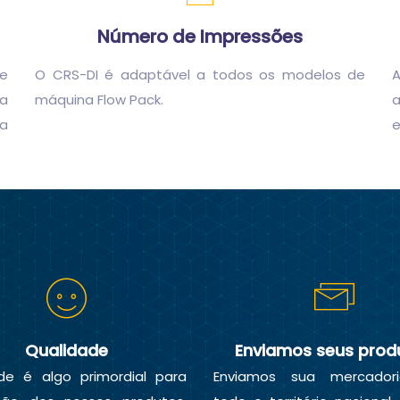
Número de Impressões
e
O CRS-DI é adaptável a todos os modelos de
da
máquina Flow Pack.
a
a
e
Qualidade
Enviamos seus prod
de é algo primordial para
Enviamos sua mercador