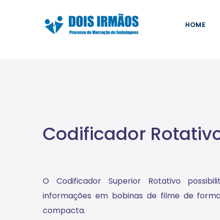
Skip
Skip
links
to
HOME
content
Codificador Rotativ
O Codificador Superior Rotativo possib
informações em bobinas de filme de forma
compacta.